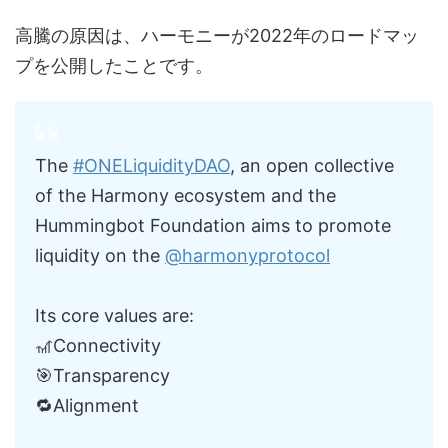
高騰の原因は、ハーモニーが2022年のロードマッ
プを公開したことです。
The
#ONELiquidityDAO
, an open collective
of the Harmony ecosystem and the
Hummingbot Foundation aims to promote
liquidity on the
@harmonyprotocol
Its core values are:
🎢Connectivity
🎯Transparency
🔁Alignment