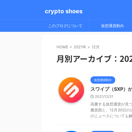
crypto shoes
このブログについて
仮想通貨動向
HOME
>
2021年
>
12月
月別アーカイブ：202
仮想通貨動向
スワイプ（SXP）
2021/12/31
高騰する仮想通貨が見つ
騰原因と、12月30日
のニュースについても解説