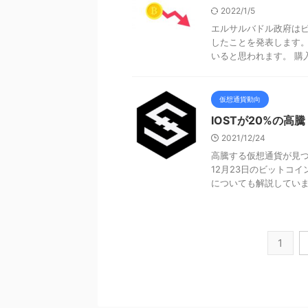
2022/1/5
エルサルバドル政府は
したことを発表します
いると思われます。 購入
仮想通貨動向
IOSTが20%の高
2021/12/24
高騰する仮想通貨が見つ
12月23日のビットコ
についても解説しています。
1