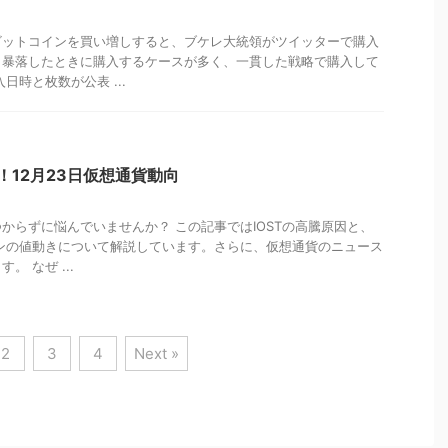
ビットコインを買い増しすると、ブケレ大統領がツイッターで購入
。暴落したときに購入するケースが多く、一貫した戦略で購入して
日時と枚数が公表 ...
騰！12月23日仮想通貨動向
からずに悩んでいませんか？ この記事ではIOSTの高騰原因と、
インの値動きについて解説しています。さらに、仮想通貨のニュース
 なぜ ...
2
3
4
Next »