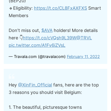
(BEP20)
🔹Eligibility:
https://t.co/CL8FxAXFXS
Smart
Members
Don't miss out,
$AVA
holders! More details
here 👇
https://t.co/cVQsh9L39W
@TRVL
pic.twitter.com/A1Fv6iZVsL
— Travala.com (@travalacom)
February 11, 2022
Hey
@XinFin_Official
fans, here are the top
3 reasons you should visit Belgium:
1. The beautiful, picturesque towns