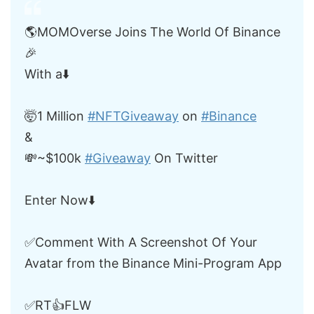
🌎MOMOverse Joins The World Of Binance
🎉
With a⬇️
🤯1 Million
#NFTGiveaway
on
#Binance
&
💸~$100k
#Giveaway
On Twitter
Enter Now⬇️
✅Comment With A Screenshot Of Your
Avatar from the Binance Mini-Program App
✅RT👍FLW