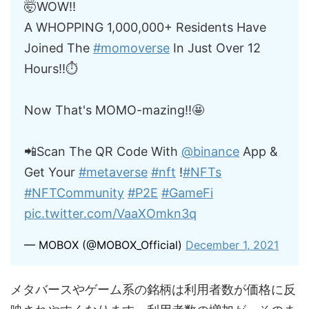
🤯WOW!!
A WHOPPING 1,000,000+ Residents Have
Joined The
#momoverse
In Just Over 12
Hours!!⏱
Now That's MOMO-mazing!!🤩
📲Scan The QR Code With
@binance
App &
Get Your
#metaverse
#nft
!
#NFTs
#NFTCommunity
#P2E
#GameFi
pic.twitter.com/VaaXOmkn3q
— MOBOX (@MOBOX_Official)
December 1, 2021
メタバースやゲーム系の銘柄は利用者数が価格に反