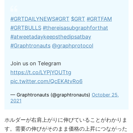
#GRTDAILYNEWS
#GRT
$GRT
#GRTFAM
#GRTBULLS
#thereisasubgraphforthat
#atweetadaykeepsthedipsatbay
#Graphtronauts
@graphprotocol
Join us on Telegram
https://t.co/LYPjYOUTtg
pic.twitter.com/QcEKAtvRo6
— Graphtronauts (@graphtronauts)
October 25,
2021
ホルダーが右肩上がりに伸びていることがわかりま
す。需要の伸びがそのまま価格の上昇につながった