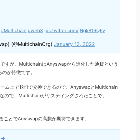
#Multichain
#web3
pic.twitter.com/jNgk819Q6y
swap) (@MultichainOrg)
January 12, 2022
いてですが、MultichainはAnyswapから進化した通貨という
いるのが特徴です。
フォーム上で1対1で交換できるので、AnyswapとMultichain
で、Multichainがリスティングされたことで、
。
場することでAnyswapの高騰が期待できます。
は