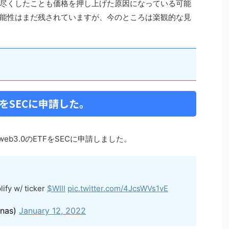
尽くしたことも価格を押し上げた原因になっている可能
能性はまだ残されていますが、今のところは楽観的な見
ETFをSECに申請した。
web3.0のETFをSECに申請しました。
ify w/ ticker
$WIII
pic.twitter.com/4JcsWVs1vE
unas)
January 12, 2022