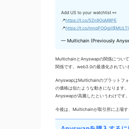
Add US to your watchlist 👀
📍
https://t.co/5Zn9OqM8PE
📍
https://t.co/mnqPOQgjil
$MULTI
— Multichain (Previously Any
MultichainとAnyswapの関係につ
関係です。web3.0の最適化されて
AnyswapはMultichainのプラット
の価格は似たような動きになります。なの
Anyswapが高騰したというわけです
今後は、Multichainが取引所に上
Anyswapを購入するに